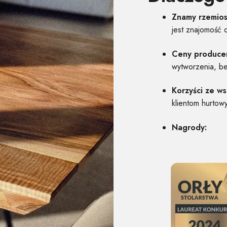
Znamy rzemios
jest znajomość 
Ceny produce
wytworzenia, b
Korzyści ze w
klientom hurtow
Nagrody: