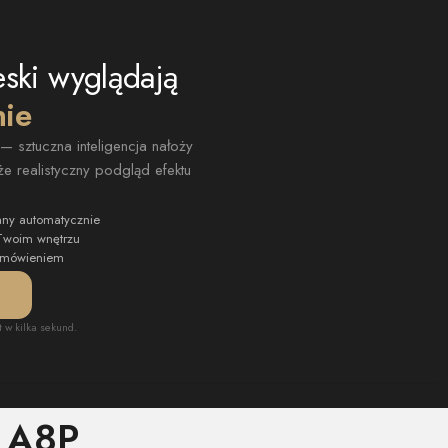
eski wyglądają
nie
 sztuczna inteligencja nałoży
e realistyczny podgląd efektu
any automatycznie
 Twoim wnętrzu
zamówieniem
t w kilka sekund.
o A8P