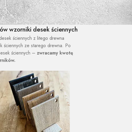
ów wzorniki desek ściennych
desek ściennych z litego drewna
k ściennych ze starego drewna. Po
desek ściennych –
zwracamy kwotę
rników.