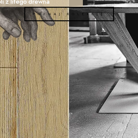
li z litego drewna
POZNAJ KOLEKCJĘ