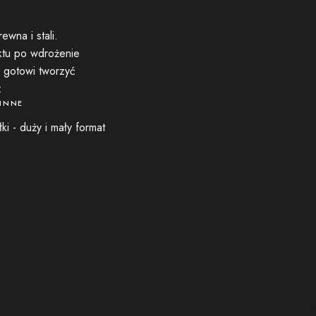
ewna i stali.
ktu po wdrożenie
i gotowi tworzyć
:
 INNE
łki - duży i mały format