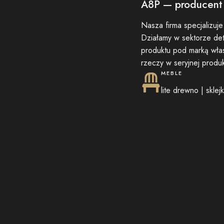
A8P — producent 
Nasza firma specjalizuje 
Działamy w sektorze det
produktu pod marką włas
rzeczy w seryjnej produ
MEBLE
lite drewno | sklejk