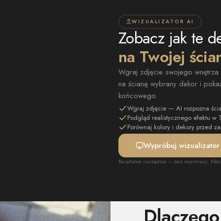
WIZUALIZATOR AI
Zobacz jak te d
na Twojej ścia
Wgraj zdjęcie swojego wnętrza —
na ścianę wybrany dekor i pokaż
końcowego.
Wgraj zdjęcie — AI rozpozna ści
Podgląd realistycznego efektu w
Porównaj kolory i dekory przed 
Wypróbuj wizualizator
Bezpłatne narzędzie — bez rejestracji. Efek
Dlaczeg