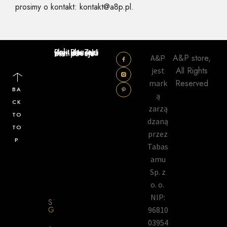
prosimy o kontakt: kontakt@a8p.pl.
Polityka prywatności
Regulamin sklepu
Zwroty i reklamacje
A&P store,
A&P
All Rights
jest
Reserved
mark
BA
ą
CK
zarzą
TO
dzaną
TO
przez
P
Tabas
amu
Sp. z
o. o.
NIP:
STRONA
GŁÓWNA
96810
03954