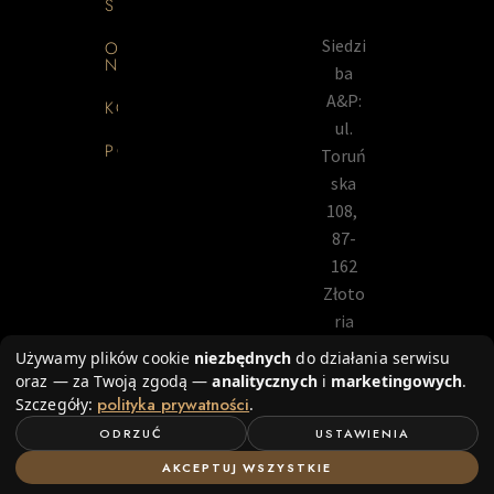
SKLEP
Siedzi
O
NAS
ba
A&P:
KONTAKT
ul.
PORADNIK
Toruń
ska
108,
87-
162
Złoto
ria
(4km
Używamy plików cookie
niezbędnych
do działania serwisu
od
oraz — za Twoją zgodą —
analitycznych
i
marketingowych
.
Torun
polityka prywatności
Szczegóły:
.
ia)
ODRZUĆ
USTAWIENIA
AKCEPTUJ WSZYSTKIE