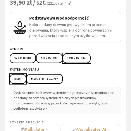
39,90
zł / szt.
(221,67 zł / m²)
Podstawowa wodoodporność
Kolor nadany drewnu jest wynikiem procesu
olejowania, który wspiera ochronę powierzchni
przed wilgocią i codziennym użytkowaniem.
WYMIARY
WZORNIK
60×15 CM
120×15 CM
SYSTEM MONTAŻU
KLEJ
MAGNETYCZNY
Deski ścienne i sufitowe w systemie magnetycznym są montowane
do ściany za pomocą systemu stalowych płaskowników
montowanych do ściany przez kołki rozporowe lub wkręty, jeżeli
podłożem jest płyta g-k.
SZYBKIE PRZEJŚCIE
Kalkulator
Wizualizator AI