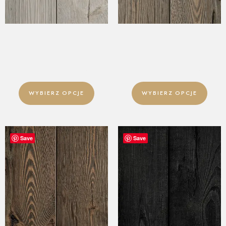
DESKA ŚCIENNA – OLD
DESKA ŚCIENNA – OLD
WOOD – WHITE
WOOD – LIGHT SMOKE
5,00
zł
–
54,90
zł
5,00
zł
–
54,90
zł
WYBIERZ OPCJE
WYBIERZ OPCJE
Save
Save