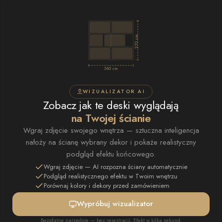
270 cm
360 cm
WIZUALIZATOR AI
Zobacz jak te deski wyglądają
na Twojej ścianie
Wgraj zdjęcie swojego wnętrza — sztuczna inteligencja
nałoży na ścianę wybrany dekor i pokaże realistyczny
podgląd efektu końcowego.
Wgraj zdjęcie — AI rozpozna ściany automatycznie
Podgląd realistycznego efektu w Twoim wnętrzu
Porównaj kolory i dekory przed zamówieniem
Wypróbuj wizualizator
Bezpłatne narzędzie — bez rejestracji. Efekt w kilka sekund.