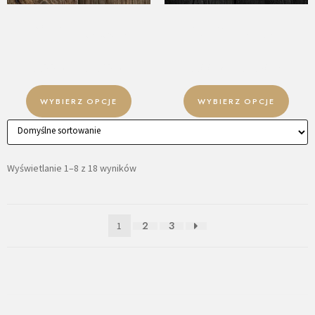
DESKA ŚCIENNA – OLD
DESKA ŚCIENNA – OLD
WOOD – DARK SMOKE
WOOD – BLACK
5,00
zł
–
54,90
zł
5,00
zł
–
54,90
zł
WYBIERZ OPCJE
WYBIERZ OPCJE
Wyświetlanie 1–8 z 18 wyników
2
3
1