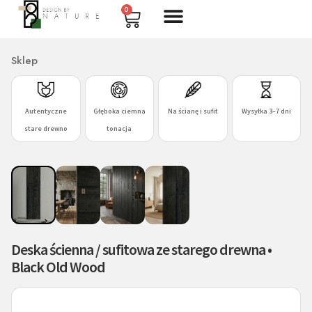
0
Sklep
Autentyczne
Głęboka ciemna
Na ścianę i sufit
Wysyłka 3–7 dni
stare drewno
tonacja
Deska ścienna / sufitowa ze starego drewna •
Black Old Wood