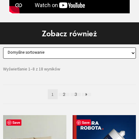
Zobacz również
Wyświetlanie 1–8 z 18 wyników
2
3
1
Save
Save