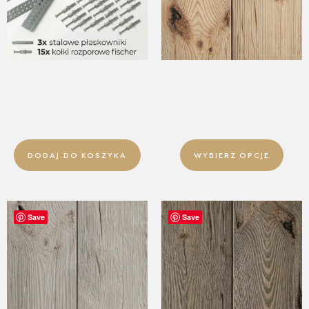
ZESTAW MONTAŻOWY DO
DESKA ŚCIENNA – OLD
DESEK MAGNETYCZNYCH
WOOD – NATURAL WHITE
34,90
zł
5,00
zł
–
54,90
zł
DODAJ DO KOSZYKA
WYBIERZ OPCJE
Save
Save