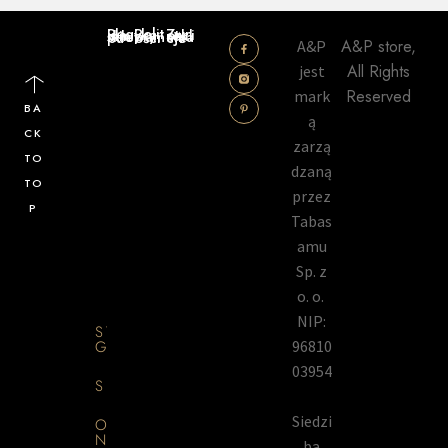
Regulamin sklepu
Polityka prywatności
Zwroty i reklamacje
A&P store,
A&P
All Rights
jest
Reserved
mark
BA
ą
CK
zarzą
TO
dzaną
TO
przez
P
Tabas
amu
Sp. z
o. o.
NIP:
STRONA
GŁÓWNA
96810
03954
SKLEP
Siedzi
O
NAS
ba