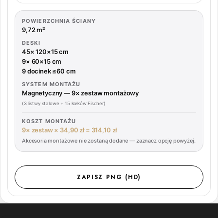
POWIERZCHNIA ŚCIANY
9,72 m²
DESKI
45× 120×15 cm
9× 60×15 cm
9 docinek ≤60 cm
SYSTEM MONTAŻU
Magnetyczny — 9× zestaw montażowy
(3 listwy stalowe + 15 kołków Fischer)
KOSZT MONTAŻU
9× zestaw × 34,90 zł =
314,10 zł
Akcesoria montażowe nie zostaną dodane — zaznacz opcję powyżej.
ZAPISZ PNG (HD)