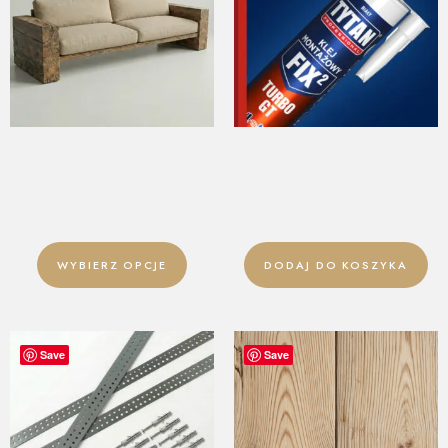
SOFA OGRODOWA ZE
KLEJ DO DESEK ŚCIENNYCH
STAREGO DREWNA
29,90
zł
4790,00
zł
–
6590,00
zł
WYBIERZ OPCJE
DODAJ DO KOSZYKA
Save
Save