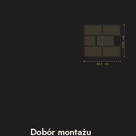
270 cm
360 cm
Dobór montażu