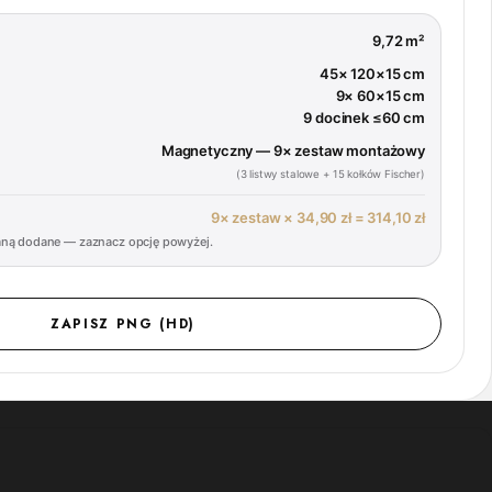
9,72 m²
45× 120×15 cm
9× 60×15 cm
9 docinek ≤60 cm
Magnetyczny — 9× zestaw montażowy
(3 listwy stalowe + 15 kołków Fischer)
9× zestaw × 34,90 zł =
314,10 zł
aną dodane — zaznacz opcję powyżej.
ZAPISZ PNG (HD)