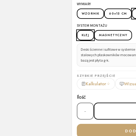
WYMIARY
WZORNIK
60×15 CM
SYSTEM MONTAŻU
KLEJ
MAGNETYCZNY
Deski ścienne i sufitowe w syste
stalowych płaskowników mocowanych 
bazą jest płyta g-k.
SZYBKIE PRZEJŚCIE
Kalkulator
Wizua
Ilość
−
DOD