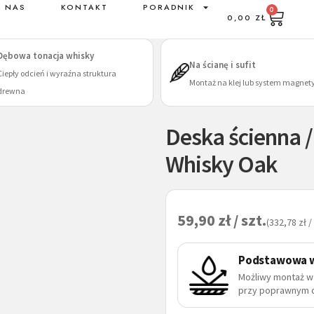
 NAS
KONTAKT
PORADNIK
0
0,00
ZŁ
Dębowa tonacja whisky
Na ścianę i sufit
Ciepły odcień i wyraźna struktura
Montaż na klej lub system magnet
drewna
Deska ścienna /
Whisky Oak
59,90
zł / szt.
(332,78 zł /
Podstawowa 
Możliwy montaż w
przy poprawnym 