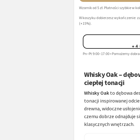
Wzornik od 5 zł. Płatności szybkie w k
W koszyku dobierzesz wykończenie: za
(+15%).
+4
Pn–Pt 9:00–17:00 • Pomożemy dobrać
Whisky Oak – dębow
ciepłej tonacji
Whisky Oak
to dębowa desk
tonacji inspirowanej odci
drewna, widoczne usłojenie
czemu dobrze odnajduje si
klasycznych wnętrzach.