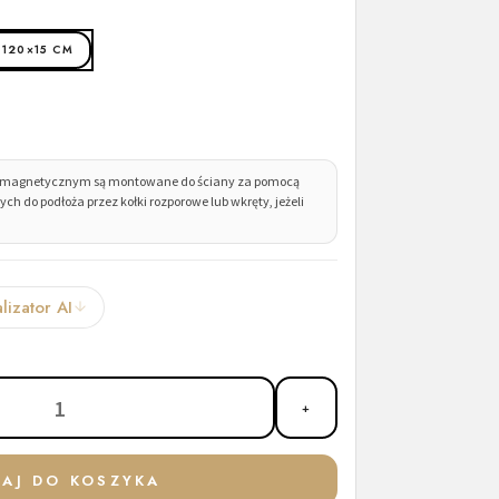
120×15 CM
mie magnetycznym są montowane do ściany za pomocą
do podłoża przez kołki rozporowe lub wkręty, jeżeli
lizator AI
1
+
AJ DO KOSZYKA