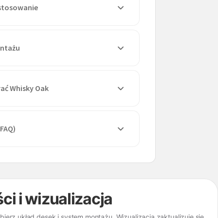
astosowanie
ontażu
ać Whisky Oak
(FAQ)
ści i wizualizacja
erz układ desek i system montażu. Wizualizacja zaktualizuje się