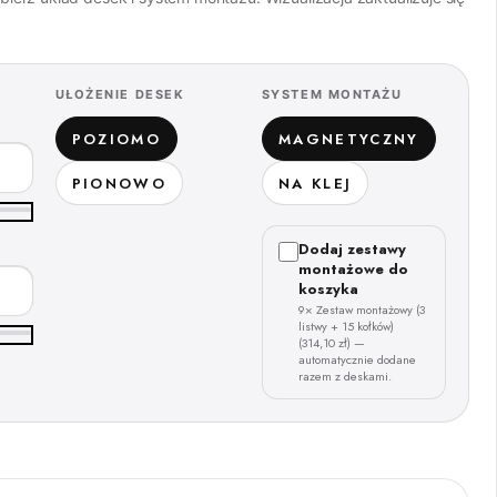
UŁOŻENIE DESEK
SYSTEM MONTAŻU
POZIOMO
MAGNETYCZNY
PIONOWO
NA KLEJ
Dodaj zestawy
montażowe do
koszyka
9× Zestaw montażowy (3
listwy + 15 kołków)
(314,10 zł) —
automatycznie dodane
razem z deskami.