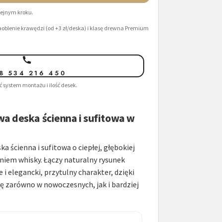
olejnym kroku.
oblenie krawędzi (od +3 zł/deska) i klasę drewna Premium
8 534 216 450
 system montażu i ilość desek.
a deska ścienna i sufitowa w
a ścienna i sufitowa o ciepłej, głębokiej
eniem whisky. Łączy naturalny rysunek
 i elegancki, przytulny charakter, dzięki
ę zarówno w nowoczesnych, jak i bardziej