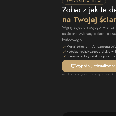
WIZUALIZATOR AI
Zobacz jak te d
na Twojej ścia
Wgraj zdjęcie swojego wnętrza —
na ścianę wybrany dekor i pokaż
końcowego.
Wgraj zdjęcie — AI rozpozna ści
Podgląd realistycznego efektu w
Porównaj kolory i dekory przed 
Wypróbuj wizualizator
Bezpłatne narzędzie — bez rejestracji. Efek