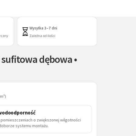
Wysyłka 3–7 dni
yczny
Zależna od ilości
 sufitowa dębowa •
 m²)
wodoodporność
 pomieszczeniach o zwiększonej wilgotności
doborze systemu montażu.