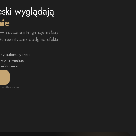
eski wyglądają
nie
 sztuczna inteligencja nałoży
e realistyczny podgląd efektu
any automatycznie
 Twoim wnętrzu
zamówieniem
t w kilka sekund.