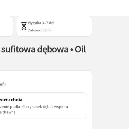
Wysyłka 3–7 dni
Zależna od ilości
 sufitowa dębowa • Oil
 m²)
wierzchnia
zenie podkreśla rysunek dębu i wspiera
ę drewna.