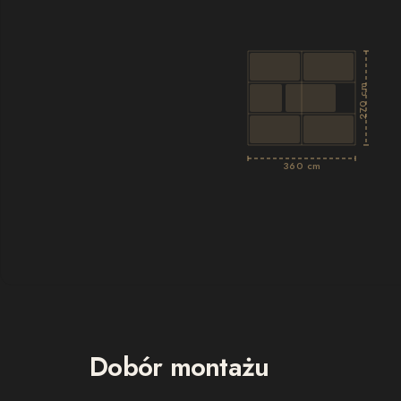
270 cm
360 cm
Dobór montażu