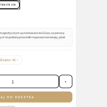
120×15 CM
mie magnetycznym są montowane do ściany za pomocą
do podłoża przez kołki rozporowe lub wkręty, jeżeli
lizator AI
1
+
AJ DO KOSZYKA
olejnym kroku.