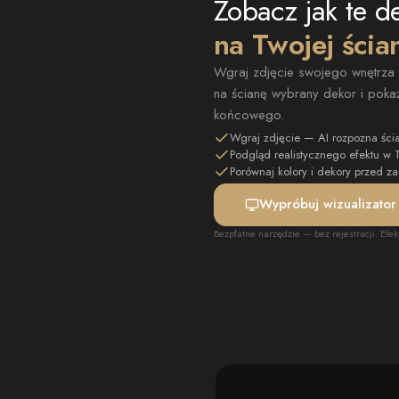
Zobacz jak te d
na Twojej ścia
Wgraj zdjęcie swojego wnętrza —
na ścianę wybrany dekor i pokaż
końcowego.
Wgraj zdjęcie — AI rozpozna ści
Podgląd realistycznego efektu w
Porównaj kolory i dekory przed 
Wypróbuj wizualizator
Bezpłatne narzędzie — bez rejestracji. Efek