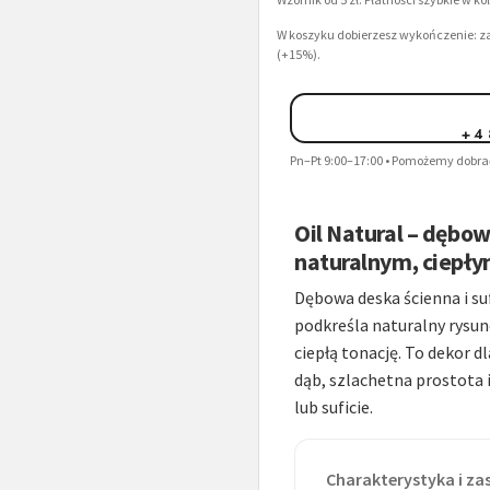
W koszyku dobierzesz wykończenie: za
(+15%).
+4
Pn–Pt 9:00–17:00 • Pomożemy dobrać
Oil Natural – dębow
naturalnym, ciepł
Dębowa deska ścienna i su
podkreśla naturalny rysune
ciepłą tonację. To dekor d
dąb, szlachetna prostota 
lub suficie.
Charakterystyka i z