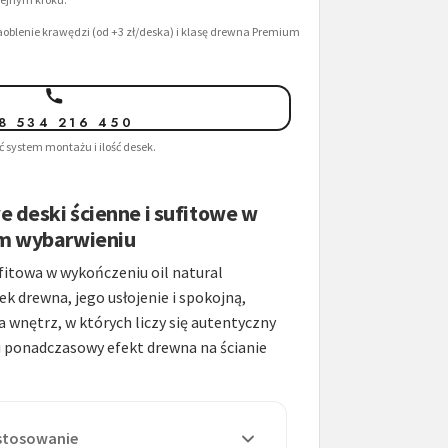
oblenie krawędzi (od +3 zł/deska) i klasę drewna Premium
8 534 216 450
 system montażu i ilość desek.
e deski ścienne i sufitowe w
ym wybarwieniu
fitowa w wykończeniu oil natural
k drewna, jego usłojenie i spokojną,
la wnętrz, w których liczy się autentyczny
i ponadczasowy efekt drewna na ścianie
astosowanie