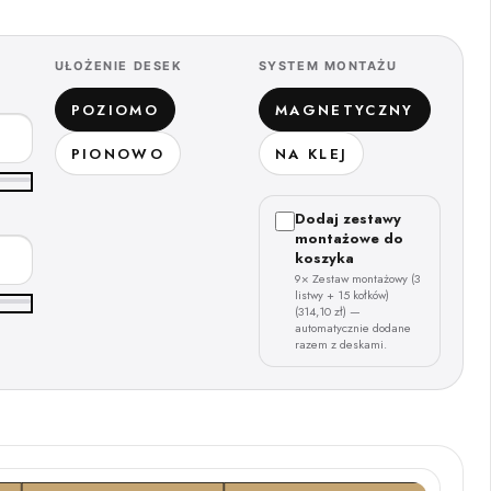
UŁOŻENIE DESEK
SYSTEM MONTAŻU
POZIOMO
MAGNETYCZNY
PIONOWO
NA KLEJ
Dodaj zestawy
montażowe do
koszyka
9× Zestaw montażowy (3
listwy + 15 kołków)
(314,10 zł) —
automatycznie dodane
razem z deskami.