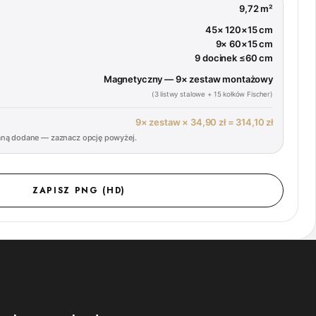
9,72 m²
45× 120×15 cm
9× 60×15 cm
9 docinek ≤60 cm
Magnetyczny — 9× zestaw montażowy
(3 listwy stalowe + 15 kołków Fischer)
9× zestaw × 34,90 zł =
314,10 zł
aną dodane — zaznacz opcję powyżej.
ZAPISZ PNG (HD)