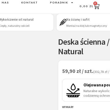
 NAS
KONTAKT
PORADNIK
0
0,00
ZŁ
Wykończenie oil natural
Na ścianę i sufit
Ciepły, naturalny odcień
Montaż na klej lub magnetyczny
Deska ścienna /
Natural
59,90
zł / szt.
(332,78 zł /
Olejowana po
Naturalne wykońc
codzienną ochron
WYMIARY