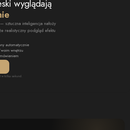
eski wyglądają
nie
 sztuczna inteligencja nałoży
e realistyczny podgląd efektu
any automatycznie
 Twoim wnętrzu
zamówieniem
t w kilka sekund.