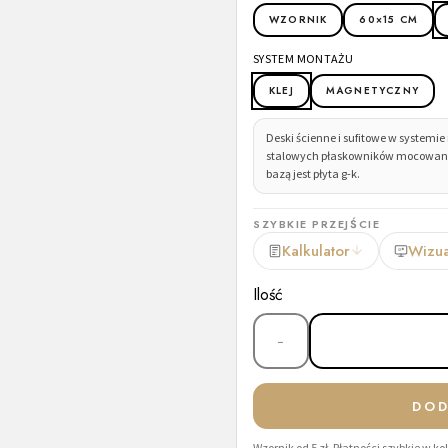
WZORNIK
60×15 CM
SYSTEM MONTAŻU
KLEJ
MAGNETYCZNY
Deski ścienne i sufitowe w syste
stalowych płaskowników mocowanych 
bazą jest płyta g-k.
SZYBKIE PRZEJŚCIE
Kalkulator
Wizua
Ilość
−
DOD
Wzornik od 5 zł. Płatności szybkie w k