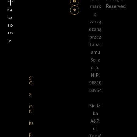
Reserved
mark
BA
ą
CK
zarzą
TO
dzaną
TO
przez
P
Tabas
amu
Sp. z
o. o.
NIP:
STRONA
GŁÓWNA
96810
03954
SKLEP
Siedzi
O
NAS
ba
A&P:
KONTAKT
ul.
PORADNIK
Toruń