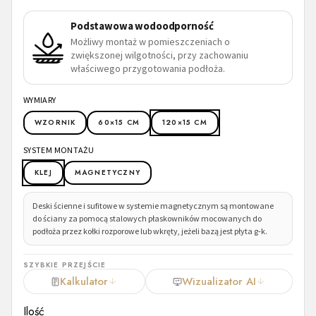
Podstawowa wodoodporność
Możliwy montaż w pomieszczeniach o
zwiększonej wilgotności, przy zachowaniu
właściwego przygotowania podłoża.
WYMIARY
WZORNIK
60×15 CM
120×15 CM
SYSTEM MONTAŻU
KLEJ
MAGNETYCZNY
Deski ścienne i sufitowe w systemie magnetycznym są montowane
do ściany za pomocą stalowych płaskowników mocowanych do
podłoża przez kołki rozporowe lub wkręty, jeżeli bazą jest płyta g-k.
SZYBKIE PRZEJŚCIE
Kalkulator
Wizualizator AI
Ilość