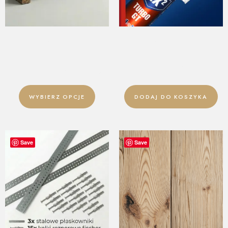
SOFA OGRODOWA ZE
KLEJ DO DESEK ŚCIENNYCH
STAREGO DREWNA
29,90
zł
4790,00
zł
–
6590,00
zł
WYBIERZ OPCJE
DODAJ DO KOSZYKA
Save
Save