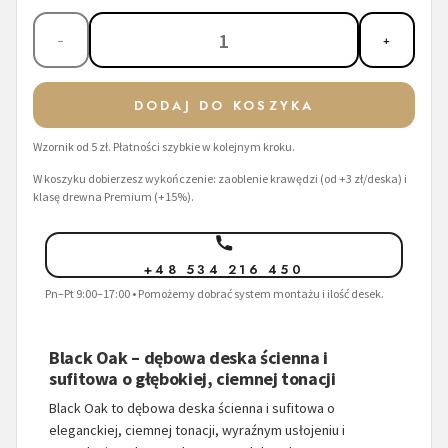
1
−
+
DODAJ DO KOSZYKA
Wzornik od 5 zł. Płatności szybkie w kolejnym kroku.
W koszyku dobierzesz wykończenie: zaoblenie krawędzi (od +3 zł/deska) i
klasę drewna Premium (+15%).
+48 534 216 450
Pn–Pt 9:00–17:00 • Pomożemy dobrać system montażu i ilość desek.
Black Oak – dębowa deska ścienna i
sufitowa o głębokiej, ciemnej tonacji
Black Oak to dębowa deska ścienna i sufitowa o
eleganckiej, ciemnej tonacji, wyraźnym usłojeniu i