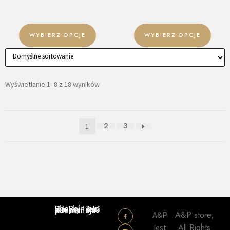
5,00
zł
–
54,90
zł
5,00
zł
–
54,90
zł
WYBIERZ OPCJE
WYBIERZ OPCJE
Wyświetlanie 1–8 z 18 wyników
2
3
1
Regulamin sklepu
Polityka prywatności
Zwroty i reklamacje
A&P store,
A&P
All Rights
jest