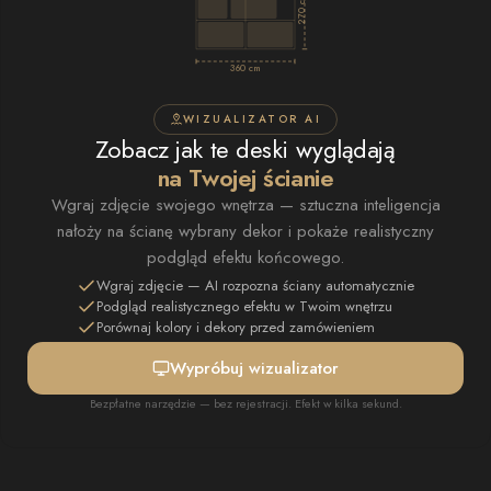
270 cm
360 cm
WIZUALIZATOR AI
Zobacz jak te deski wyglądają
na Twojej ścianie
Wgraj zdjęcie swojego wnętrza — sztuczna inteligencja
nałoży na ścianę wybrany dekor i pokaże realistyczny
podgląd efektu końcowego.
Wgraj zdjęcie — AI rozpozna ściany automatycznie
Podgląd realistycznego efektu w Twoim wnętrzu
Porównaj kolory i dekory przed zamówieniem
Wypróbuj wizualizator
Bezpłatne narzędzie — bez rejestracji. Efekt w kilka sekund.