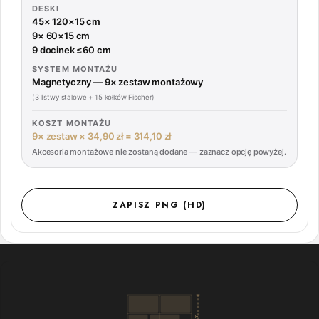
DESKI
45× 120×15 cm
9× 60×15 cm
9 docinek ≤60 cm
SYSTEM MONTAŻU
Magnetyczny — 9× zestaw montażowy
(3 listwy stalowe + 15 kołków Fischer)
KOSZT MONTAŻU
9× zestaw × 34,90 zł =
314,10 zł
Akcesoria montażowe nie zostaną dodane — zaznacz opcję powyżej.
ZAPISZ PNG (HD)