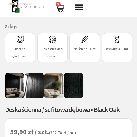
0
Sklep
Ręczne
Dąb o głębokiej
Na ścianę i sufit
Wysyłka 3–7 dni
wykończenie
tonacji
Deska ścienna / sufitowa dębowa • Black Oak
59,90
zł / szt.
(332,78 zł / m²)