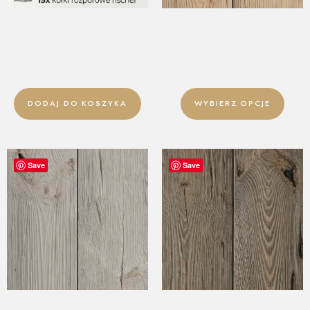
ZESTAW MONTAŻOWY DO
DESKA ŚCIENNA – OLD
DESEK MAGNETYCZNYCH
WOOD – NATURAL WHITE
34,90
zł
5,00
zł
–
54,90
zł
DODAJ DO KOSZYKA
WYBIERZ OPCJE
Save
Save