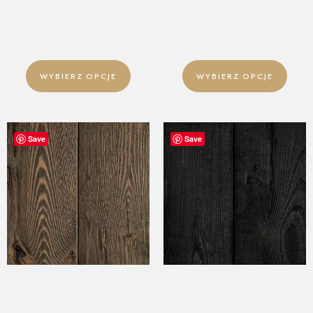
DESKA ŚCIENNA – OLD
DESKA ŚCIENNA – OLD
WOOD – WHITE
WOOD – LIGHT SMOKE
5,00
zł
–
54,90
zł
5,00
zł
–
54,90
zł
WYBIERZ OPCJE
WYBIERZ OPCJE
Save
Save
DESKA ŚCIENNA – OLD
DESKA ŚCIENNA – OLD
WOOD – DARK SMOKE
WOOD – BLACK