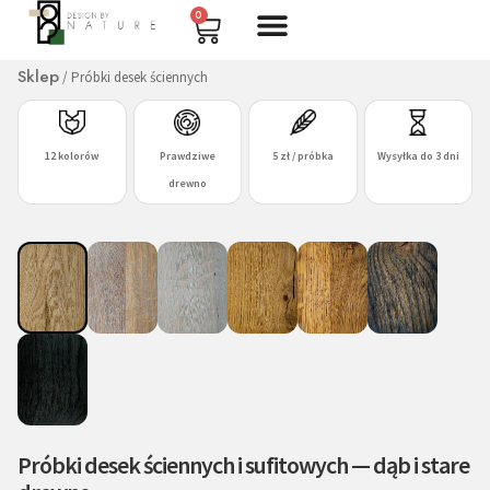
0
Sklep
/ Próbki desek ściennych
12 kolorów
Prawdziwe
5 zł / próbka
Wysyłka do 3 dni
drewno
Próbki desek ściennych i sufitowych — dąb i stare