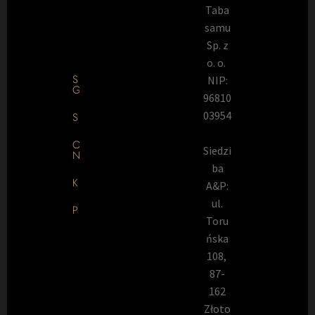
Taba
samu
Sp. z
o. o.
STRONA
NIP:
GŁÓWNA
96810
03954
SKLEP
O
Siedzi
NAS
ba
KONTAKT
A&P:
ul.
PORADNIK
Toru
ńska
108,
87-
162
Złoto