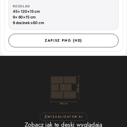
ROZKŁAD
45× 120×15 cm
9× 60×15 cm
9 docinek ≤60 cm
ZAPISZ PNG (HD)
270 cm
360 cm
WIZUALIZATOR AI
Zobacz jak te deski wyglądają