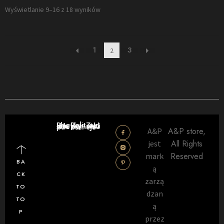
Wyświetlanie 9–16 z 18 wyników
1
3
2
Regulamin sklepu
Polityka prywatności
Zwroty i reklamacje
A&P store,
A&P
All Rights
jest
Reserved
mark
BA
ą
CK
zarzą
TO
dzan
TO
ą
P
przez