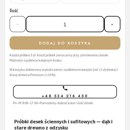
Ilość
1
−
+
DODAJ DO KOSZYKA
Każda próbka 5 zł. Koszt próbek zwracamy przy zamówieniu desek.
Płatności szybkie w kolejnym kroku.
W koszyku dobierzesz wykończenie: zaoblenie krawędzi (od +3 zł/deska) i
klasę drewna Premium (+15%).
+48 534 216 450
Pn–Pt 9:00–17:00 • Pomożemy dobrać kolor i ilość desek.
Próbki desek ściennych i sufitowych — dąb i
stare drewno z odzysku