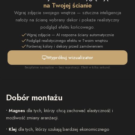
na Twojej ścianie
Wgraj zdjęcie swojego wnętrza — sztuczna inteligencja
nałoży na ścianę wybrany dekor i pokaże realistyczny
podgląd efektu końcowego.
Wgraj zdjęcie — AI rozpozna ściany automatycznie
Podgląd realistycznego efektu w Twoim wnętrzu
Porównaj kolory i dekory przed zamówieniem
Wypróbuj wizualizator
Bezpłatne narzędzie — bez rejestracji. Efekt w kilka sekund.
Dobór montażu
• Magnes
dla tych, którzy chcą zachować elastyczność i
możliwość zmiany aranżacji.
• Klej
dla tych, którzy szukają bardziej ekonomicznego