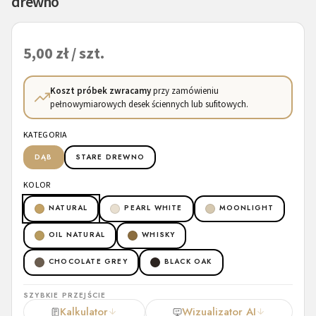
drewno
5,00 zł / szt.
Koszt próbek zwracamy
przy zamówieniu
pełnowymiarowych desek ściennych lub sufitowych.
KATEGORIA
DĄB
STARE DREWNO
KOLOR
NATURAL
PEARL WHITE
MOONLIGHT
OIL NATURAL
WHISKY
CHOCOLATE GREY
BLACK OAK
SZYBKIE PRZEJŚCIE
Kalkulator
Wizualizator AI