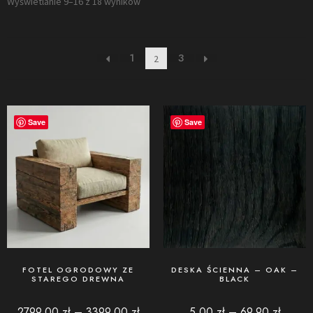
Wyświetlanie 9–16 z 18 wyników
1
3
2
Save
Save
FOTEL OGRODOWY ZE
DESKA ŚCIENNA – OAK –
STAREGO DREWNA
BLACK
2799,00
zł
–
3399,00
zł
5,00
zł
–
69,90
zł