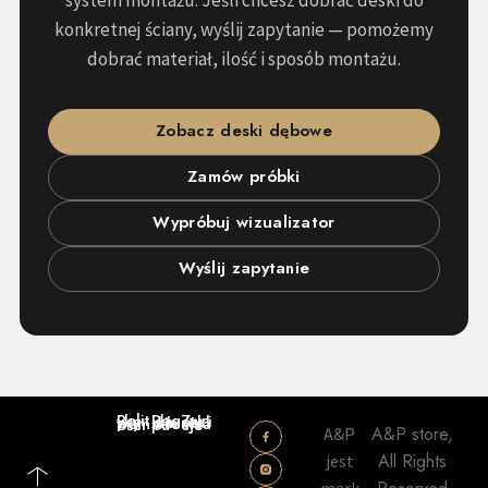
konkretnej ściany, wyślij zapytanie — pomożemy
dobrać materiał, ilość i sposób montażu.
Zobacz deski dębowe
Zamów próbki
Wypróbuj wizualizator
Wyślij zapytanie
Polityka prywatności
Regulamin sklepu
Zwroty i reklamacje
A&P store,
A&P
All Rights
jest