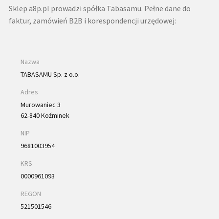
Sklep a8p.pl prowadzi spółka Tabasamu. Pełne dane do
faktur, zamówień B2B i korespondencji urzędowej:
Nazwa
TABASAMU Sp. z o.o.
Adres
Murowaniec 3
62-840 Koźminek
NIP
9681003954
KRS
0000961093
REGON
521501546