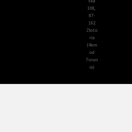
ska
108,
87-
162
Złoto
ria
(4km
od
Torun
ia)