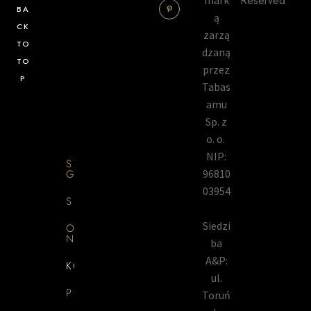
Reserved
mark
BA
ą
CK
zarzą
TO
dzaną
TO
przez
P
Tabas
amu
Sp. z
o. o.
NIP:
STRONA
GŁÓWNA
96810
03954
SKLEP
Siedzi
O
NAS
ba
A&P:
KONTAKT
ul.
PORADNIK
Toruń