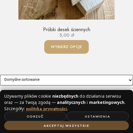
Próbki desek ściennych
5,00
zł
WYBIERZ OPCJE
Wyświetlanie jednego wyniku
Używamy plików cookie
niezbędnych
do działania serwisu
oraz — za Twoją zgodą —
analitycznych
i
marketingowych
.
polityka prywatności
Szczegóły:
.
ODRZUĆ
USTAWIENIA
AKCEPTUJ WSZYSTKIE